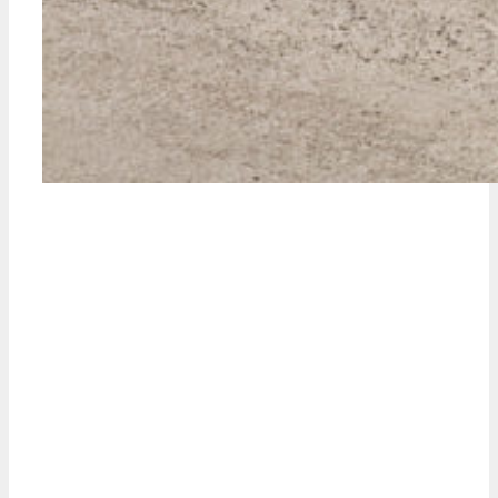
Cotizá el seguro para
tu vehículo utilitario
muy fácil, envíanos
un mensaje por